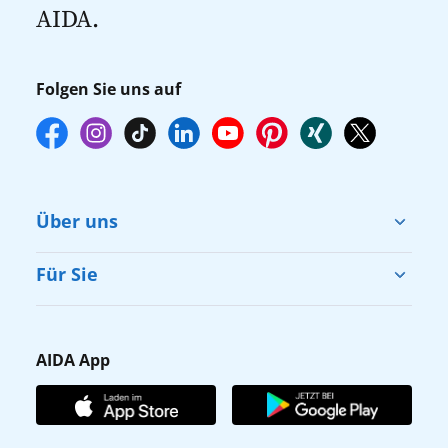
AIDA.
online über myAIDA vorzunehmen.
Folgen Sie uns auf
Über uns
Cruise & Help
Für Sie
Karriere
Barrierefreiheit
Presse
Gästefragebogen
AIDA App
Unternehmen
AIDA Club
Affiliateprogramm
AIDA App