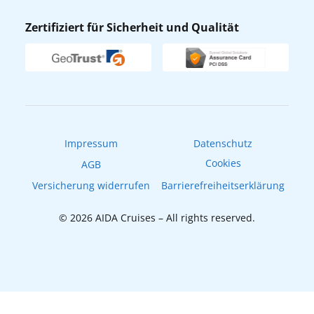
Nachhaltigkeit
AIDA Lounge
Zertifiziert für Sicherheit und Qualität
Verhaltens- & Ethikkodex
AIDA ID
Newsletter
AIDAradio
Fahrgastrechte
Online-Shop
EXPInet
Impressum
Datenschutz
Cookies
AGB
Versicherung widerrufen
Barrierefreiheitserklärung
© 2026 AIDA Cruises – All rights reserved.