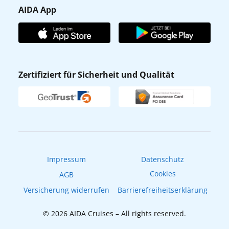
Gästefragebogen
AIDA App
Unternehmen
AIDA Club
Affiliateprogramm
AIDA App
Nachhaltigkeit
AIDA Lounge
Zertifiziert für Sicherheit und Qualität
Verhaltens- & Ethikkodex
AIDA ID
Newsletter
AIDAradio
Fahrgastrechte
Online-Shop
EXPInet
Impressum
Datenschutz
Cookies
AGB
Versicherung widerrufen
Barrierefreiheitserklärung
© 2026 AIDA Cruises – All rights reserved.