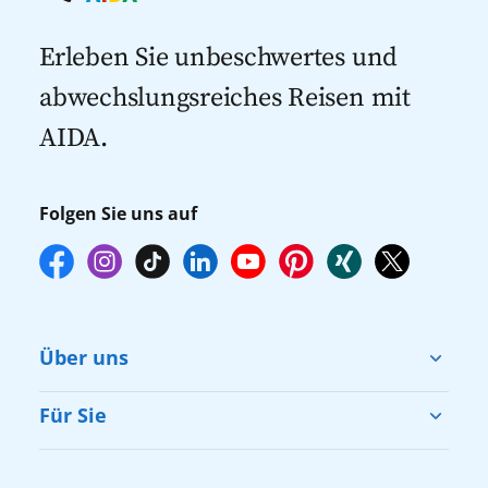
Kreuzfahrten mit Flug
dann gegebenenfalls keine freien Plätze
Kreuzfahrten 2027
mehr zur Verfügung stehen. Deshalb
Erleben Sie unbeschwertes und
empfehlen wir Ihnen, die Reservierung
abwechslungsreiches Reisen mit
Ihrer Lieblingsausflüge vor Reisebeginn
AIDA.
online über myAIDA vorzunehmen.
Folgen Sie uns auf
Über uns
Cruise & Help
Für Sie
Karriere
Barrierefreiheit
Presse