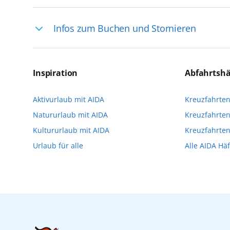
Ihre Reiseleitung – Die Entdeckerprofis: 
Infos zum Buchen und Stornieren
selten, sodass dort englischsprachige Exp
das Reiseerlebnis
Für die Teilnahme an einem unserer zahlr
Reservierungsanfrage über aida.de/myaid
Inspiration
Abfahrtsh
die Teilnehmerzahl auf vielen Ausflügen l
Aktivurlaub mit AIDA
Kreuzfahrte
Verfügung stehen. Deshalb empfehlen wir 
Natururlaub mit AIDA
Kreuzfahrten
vorzunehmen.
Kultururlaub mit AIDA
Kreuzfahrte
Urlaub für alle
Alle AIDA Hä