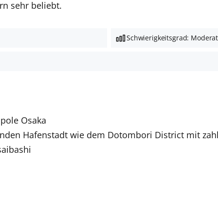
n sehr beliebt.
Schwierigkeitsgrad: Modera
ropole Osaka
enden Hafenstadt wie dem Dotombori District mit za
saibashi