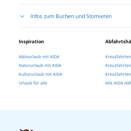
Ihre Reiseleitung – Die Entdeckerprofis: 
Infos zum Buchen und Stornieren
selten, sodass dort englischsprachige Exp
das Reiseerlebnis
Für die Teilnahme an einem unserer zahlr
Reservierungsanfrage über aida.de/myaid
Inspiration
Abfahrtsh
die Teilnehmerzahl auf vielen Ausflügen l
Aktivurlaub mit AIDA
Kreuzfahrte
Verfügung stehen. Deshalb empfehlen wir 
Natururlaub mit AIDA
Kreuzfahrten
vorzunehmen.
Kultururlaub mit AIDA
Kreuzfahrte
Urlaub für alle
Alle AIDA Hä