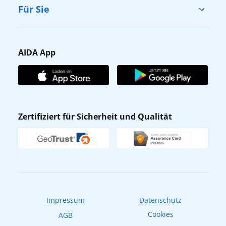
Cruise & Help
Für Sie
Karriere
Barrierefreiheit
Presse
Gästefragebogen
AIDA App
Unternehmen
AIDA Club
Affiliateprogramm
AIDA App
Nachhaltigkeit
AIDA Lounge
Zertifiziert für Sicherheit und Qualität
Verhaltens- & Ethikkodex
AIDA ID
Newsletter
AIDAradio
Fahrgastrechte
Online-Shop
EXPInet
Impressum
Datenschutz
Cookies
AGB