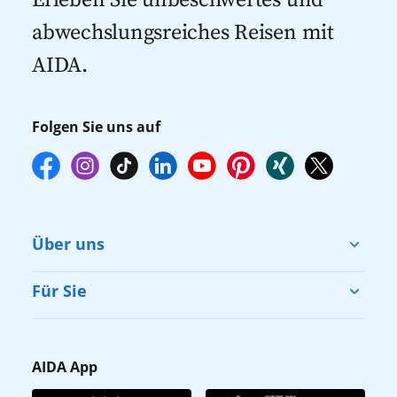
Erleben Sie unbeschwertes und
empfehlen wir Ihnen, die Reservierung
abwechslungsreiches Reisen mit
Ihrer Lieblingsausflüge vor Reisebeginn
AIDA.
online über myAIDA vorzunehmen.
Folgen Sie uns auf
Über uns
Cruise & Help
Für Sie
Karriere
Barrierefreiheit
Presse
Gästefragebogen
AIDA App
Unternehmen
AIDA Club