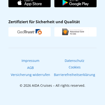
Affiliateprogramm
AIDA App
Nachhaltigkeit
AIDA Lounge
Zertifiziert für Sicherheit und Qualität
Verhaltens- & Ethikkodex
AIDA ID
Newsletter
AIDAradio
Fahrgastrechte
Online-Shop
EXPInet
Impressum
Datenschutz
Cookies
AGB
Versicherung widerrufen
Barrierefreiheitserklärung
© 2026 AIDA Cruises – All rights reserved.