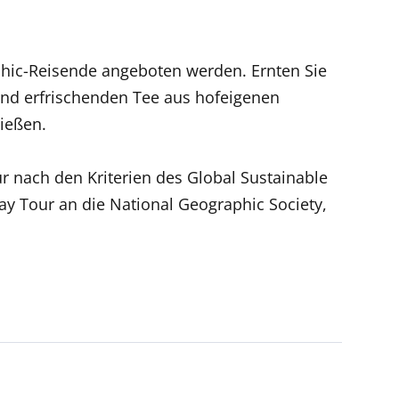
aphic-Reisende angeboten werden. Ernten Sie
und erfrischenden Tee aus hofeigenen
ießen.
 nach den Kriterien des Global Sustainable
Day Tour an die National Geographic Society,
nen verfügbar, aber in einigen Ländern
einzigartige Perspektiven und bereichern