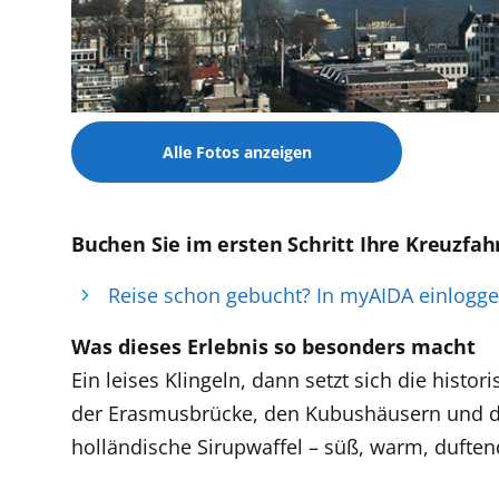
Alle Fotos anzeigen
Buchen Sie im ersten Schritt Ihre Kreuzfah
Reise schon gebucht? In myAIDA einlogg
Was dieses Erlebnis so besonders macht
Ein leises Klingeln, dann setzt sich die hist
der Erasmusbrücke, den Kubushäusern und der 
holländische Sirupwaffel – süß, warm, duftend.