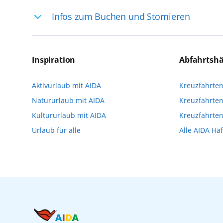
Ihre Reiseleitung – Die Entdeckerprofis: 
Infos zum Buchen und Stornieren
selten, sodass dort englischsprachige Exp
das Reiseerlebnis
Für die Teilnahme an einem unserer zahlr
Reservierungsanfrage über aida.de/myaid
Inspiration
Abfahrtsh
die Teilnehmerzahl auf vielen Ausflügen l
Aktivurlaub mit AIDA
Kreuzfahrte
Verfügung stehen. Deshalb empfehlen wir 
Natururlaub mit AIDA
Kreuzfahrten
vorzunehmen.
Kultururlaub mit AIDA
Kreuzfahrte
Urlaub für alle
Alle AIDA Hä