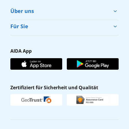
Über uns
Cruise & Help
Für Sie
Karriere
Barrierefreiheit
Presse
Gästefragebogen
AIDA App
Unternehmen
AIDA Club
Affiliateprogramm
AIDA App
Nachhaltigkeit
AIDA Lounge
Zertifiziert für Sicherheit und Qualität
Verhaltens- & Ethikkodex
AIDA ID
Newsletter
AIDAradio
Fahrgastrechte
Online-Shop
EXPInet