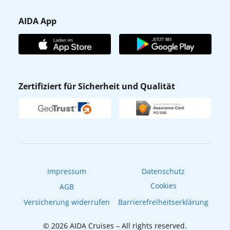
Presse
Gästefragebogen
AIDA App
Unternehmen
AIDA Club
Affiliateprogramm
AIDA App
Nachhaltigkeit
AIDA Lounge
Zertifiziert für Sicherheit und Qualität
Verhaltens- & Ethikkodex
AIDA ID
Newsletter
AIDAradio
Fahrgastrechte
Online-Shop
EXPInet
Impressum
Datenschutz
Cookies
AGB
Versicherung widerrufen
Barrierefreiheitserklärung
© 2026 AIDA Cruises – All rights reserved.