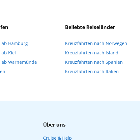
ert:innen die Ausflüge führen. Beide Optionen bieten 
eichen Ausflüge können Sie entweder bereits vor der R
a stellen oder direkt an Bord eine Buchung vornehme
äfen
Beliebte Reiseländer
imitiert ist und für die Buchung an Bord dann gegebene
n ab Hamburg
Kreuzfahrten nach Norwegen
Ihnen, die Reservierung Ihrer Lieblingsausflüge vor 
 ab Kiel
Kreuzfahrten nach Island
n ab Warnemünde
Kreuzfahrten nach Spanien
fen
Kreuzfahrten nach Italien
Über uns
Cruise & Help