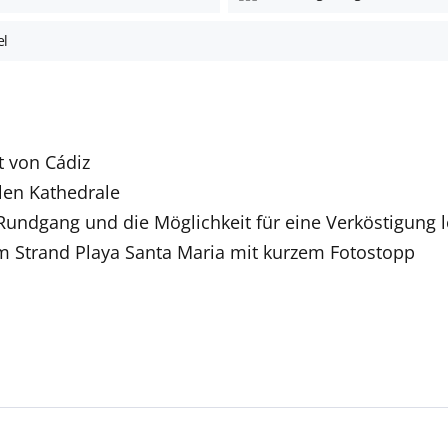
el
t von Cádiz
len Kathedrale
Rundgang und die Möglichkeit für eine Verköstigung lo
em Strand Playa Santa Maria mit kurzem Fotostopp
Deutschsprachige Reiseleiter:innen sind in vielen Regio