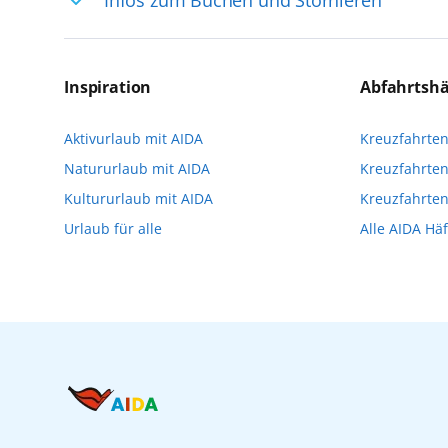
selten, sodass dort englischsprachige Exp
das Reiseerlebnis
Für die Teilnahme an einem unserer zahlr
Reservierungsanfrage über aida.de/myaid
Inspiration
Abfahrtsh
die Teilnehmerzahl auf vielen Ausflügen l
Aktivurlaub mit AIDA
Kreuzfahrte
Verfügung stehen. Deshalb empfehlen wir 
Natururlaub mit AIDA
Kreuzfahrten
vorzunehmen.
Kultururlaub mit AIDA
Kreuzfahrte
Urlaub für alle
Alle AIDA Hä