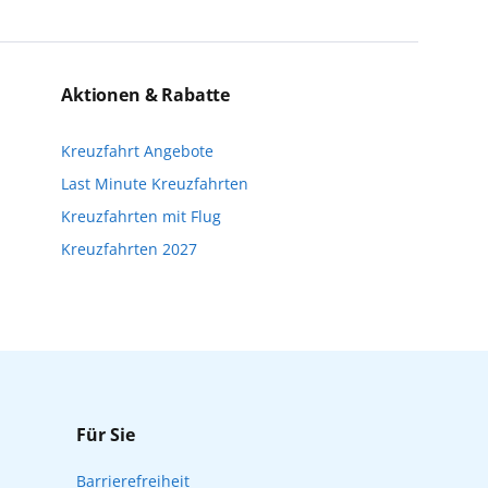
einzigartige Perspektiven und bereichern
eise bis kurz vor Reisebeginn eine
n. Wir möchten Sie darauf hinweisen, dass
Aktionen & Rabatte
nfalls keine freien Plätze mehr zur
Kreuzfahrt Angebote
Reisebeginn online über myAIDA
Last Minute Kreuzfahrten
Kreuzfahrten mit Flug
Kreuzfahrten 2027
Für Sie
Barrierefreiheit