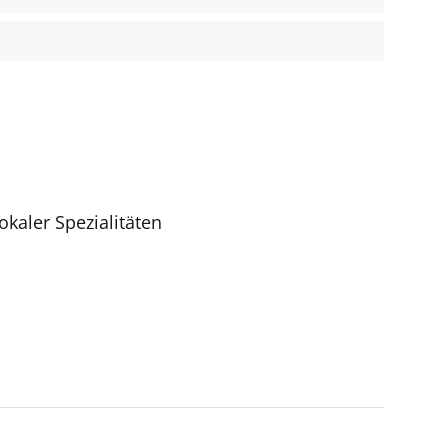
kaler Spezialitäten
nen verfügbar, aber in einigen Ländern