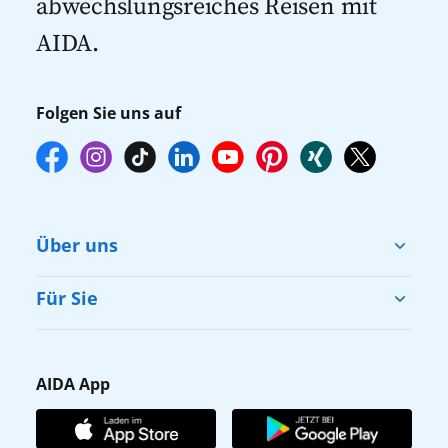
abwechslungsreiches Reisen mit
Ihrer Lieblingsausflüge vor Reisebeginn
AIDA.
online über myAIDA vorzunehmen.
Folgen Sie uns auf
Über uns
Cruise & Help
Für Sie
Karriere
Barrierefreiheit
Presse
Gästefragebogen
AIDA App
Unternehmen
AIDA Club
Affiliateprogramm