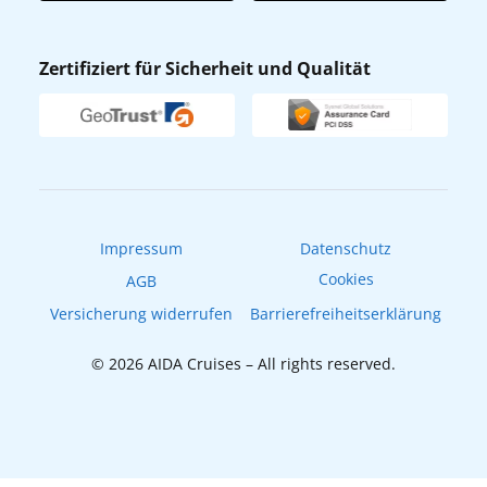
AIDA App
Nachhaltigkeit
AIDA Lounge
Zertifiziert für Sicherheit und Qualität
Verhaltens- & Ethikkodex
AIDA ID
Newsletter
AIDAradio
Fahrgastrechte
Online-Shop
EXPInet
Impressum
Datenschutz
Cookies
AGB
Versicherung widerrufen
Barrierefreiheitserklärung
© 2026 AIDA Cruises – All rights reserved.