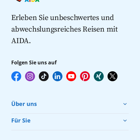
Kreuzfahrten mit Flug
dann gegebenenfalls keine freien Plätze
Kreuzfahrten 2027
mehr zur Verfügung stehen. Deshalb
Erleben Sie unbeschwertes und
empfehlen wir Ihnen, die Reservierung
abwechslungsreiches Reisen mit
Ihrer Lieblingsausflüge vor Reisebeginn
AIDA.
online über myAIDA vorzunehmen.
Folgen Sie uns auf
Über uns
Cruise & Help
Für Sie
Karriere
Barrierefreiheit