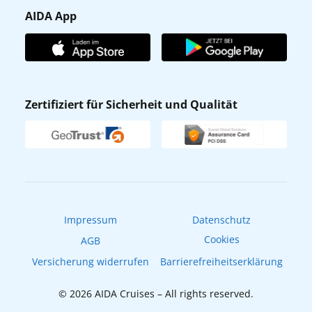
Presse
Gästefragebogen
AIDA App
Unternehmen
AIDA Club
Affiliateprogramm
AIDA App
Nachhaltigkeit
AIDA Lounge
Zertifiziert für Sicherheit und Qualität
Verhaltens- & Ethikkodex
AIDA ID
Newsletter
AIDAradio
Fahrgastrechte
Online-Shop
EXPInet
Impressum
Datenschutz
Cookies
AGB
Versicherung widerrufen
Barrierefreiheitserklärung
© 2026 AIDA Cruises – All rights reserved.