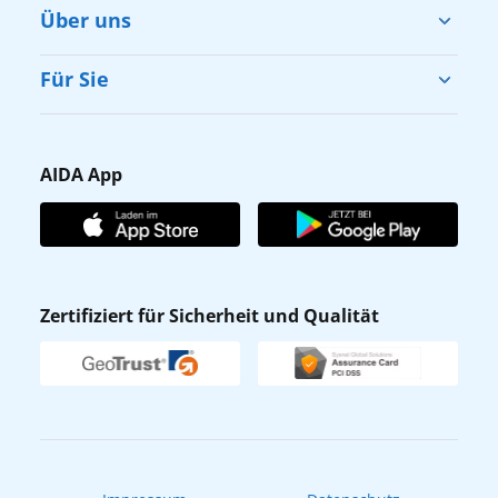
Über uns
Cruise & Help
Für Sie
Karriere
Barrierefreiheit
Presse
Gästefragebogen
AIDA App
Unternehmen
AIDA Club
Affiliateprogramm
AIDA App
Nachhaltigkeit
AIDA Lounge
Zertifiziert für Sicherheit und Qualität
Verhaltens- & Ethikkodex
AIDA ID
Newsletter
AIDAradio
Fahrgastrechte
Online-Shop
EXPInet