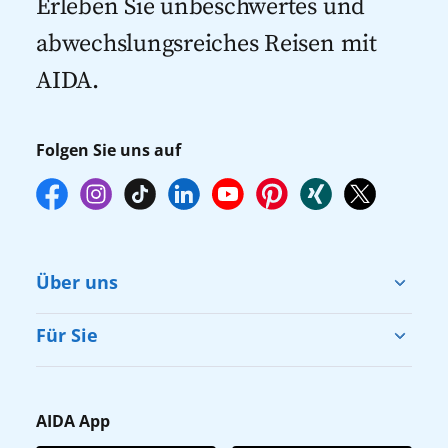
Erleben Sie unbeschwertes und
empfehlen wir Ihnen, die Reservierung
abwechslungsreiches Reisen mit
Ihrer Lieblingsausflüge vor Reisebeginn
AIDA.
online über myAIDA vorzunehmen.
Folgen Sie uns auf
Über uns
Cruise & Help
Für Sie
Karriere
Barrierefreiheit
Presse
Gästefragebogen
AIDA App
Unternehmen