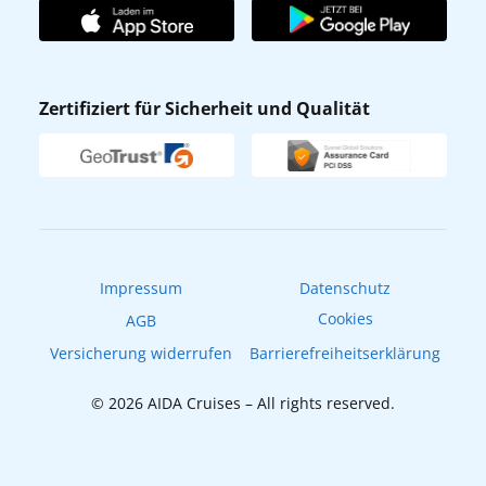
AIDA Club
Affiliateprogramm
AIDA App
Nachhaltigkeit
AIDA Lounge
Zertifiziert für Sicherheit und Qualität
Verhaltens- & Ethikkodex
AIDA ID
Newsletter
AIDAradio
Fahrgastrechte
Online-Shop
EXPInet
Impressum
Datenschutz
Cookies
AGB
Versicherung widerrufen
Barrierefreiheitserklärung
© 2026 AIDA Cruises – All rights reserved.