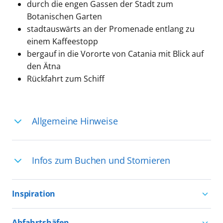
durch die engen Gassen der Stadt zum
Botanischen Garten
stadtauswärts an der Promenade entlang zu
einem Kaffeestopp
bergauf in die Vororte von Catania mit Blick auf
den Ätna
Rückfahrt zum Schiff
Allgemeine Hinweise
Ihre Reiseleitung – Die Entdeckerprofis:
Infos zum Buchen und Stornieren
Deutschsprachige Reiseleiter:innen sind
in vielen Regionen verfügbar, aber in
Für die Teilnahme an einem unserer
einigen Ländern selten, sodass dort
Inspiration
zahlreichen Ausflüge können Sie
englischsprachige Expert:innen die
entweder bereits vor der Reise bis kurz
Aktivurlaub mit AIDA
Ausflüge führen. Beide Optionen bieten
Abfahrtshäfen