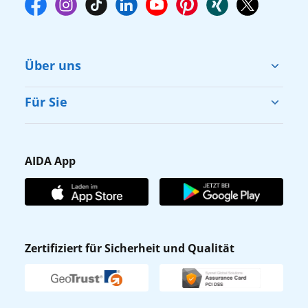
Über uns
Cruise & Help
Für Sie
Karriere
Barrierefreiheit
Presse
Gästefragebogen
AIDA App
Unternehmen
AIDA Club
Affiliateprogramm
AIDA App
Nachhaltigkeit
AIDA Lounge
Zertifiziert für Sicherheit und Qualität
Verhaltens- & Ethikkodex
AIDA ID
Newsletter
AIDAradio
Fahrgastrechte