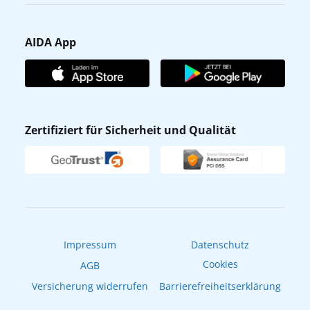
Karriere
Barrierefreiheit
Presse
Gästefragebogen
AIDA App
Unternehmen
AIDA Club
Affiliateprogramm
AIDA App
Nachhaltigkeit
AIDA Lounge
Zertifiziert für Sicherheit und Qualität
Verhaltens- & Ethikkodex
AIDA ID
Newsletter
AIDAradio
Fahrgastrechte
Online-Shop
EXPInet
Impressum
Datenschutz
Cookies
AGB
Versicherung widerrufen
Barrierefreiheitserklärung