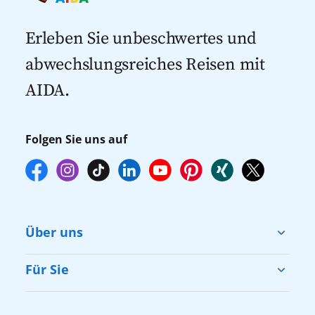
Kreuzfahrten mit Flug
dann gegebenenfalls keine freien Plätze
Kreuzfahrten 2027
mehr zur Verfügung stehen. Deshalb
Erleben Sie unbeschwertes und
empfehlen wir Ihnen, die Reservierung
abwechslungsreiches Reisen mit
Ihrer Lieblingsausflüge vor Reisebeginn
AIDA.
online über myAIDA vorzunehmen.
Folgen Sie uns auf
Über uns
Cruise & Help
Für Sie
Karriere
Barrierefreiheit