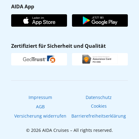
Presse
Gästefragebogen
AIDA App
Unternehmen
AIDA Club
Affiliateprogramm
AIDA App
Nachhaltigkeit
AIDA Lounge
Zertifiziert für Sicherheit und Qualität
Verhaltens- & Ethikkodex
AIDA ID
Newsletter
AIDAradio
Fahrgastrechte
Online-Shop
EXPInet
Impressum
Datenschutz
Cookies
AGB
Versicherung widerrufen
Barrierefreiheitserklärung
© 2026 AIDA Cruises – All rights reserved.