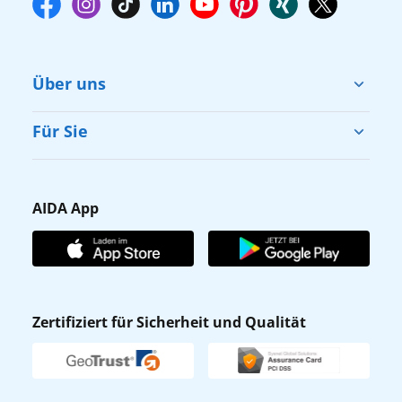
Über uns
Cruise & Help
Für Sie
Karriere
Barrierefreiheit
Presse
Gästefragebogen
AIDA App
Unternehmen
AIDA Club
Affiliateprogramm
AIDA App
Nachhaltigkeit
AIDA Lounge
Zertifiziert für Sicherheit und Qualität
Verhaltens- & Ethikkodex
AIDA ID
Newsletter
AIDAradio
Fahrgastrechte