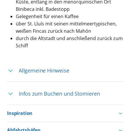
Küste, entlang in den menorquinischen Ort
Binibeca inkl. Badestopp
Gelegenheit für einen Kaffee
über St. Lluís mit seinen mittelmeertypischen,
weißen Fincas zurück nach Mahón
durch die Altstadt und anschließend zurück zum
Schiff
Allgemeine Hinweise
Ihre Reiseleitung – Die Entdeckerprofis:
Infos zum Buchen und Stornieren
Deutschsprachige Reiseleiter:innen sind
in vielen Regionen verfügbar, aber in
Für die Teilnahme an einem unserer
einigen Ländern selten, sodass dort
Inspiration
zahlreichen Ausflüge können Sie
englischsprachige Expert:innen die
entweder bereits vor der Reise bis kurz
Aktivurlaub mit AIDA
Ausflüge führen. Beide Optionen bieten
Abfahrtshäfen