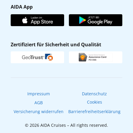
Presse
Gästefragebogen
AIDA App
Unternehmen
AIDA Club
Affiliateprogramm
AIDA App
Nachhaltigkeit
AIDA Lounge
Zertifiziert für Sicherheit und Qualität
Verhaltens- & Ethikkodex
AIDA ID
Newsletter
AIDAradio
Fahrgastrechte
Online-Shop
EXPInet
Impressum
Datenschutz
Cookies
AGB
Versicherung widerrufen
Barrierefreiheitserklärung
© 2026 AIDA Cruises – All rights reserved.