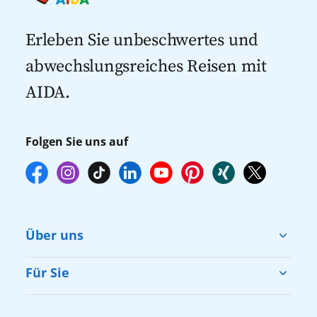
Kreuzfahrten mit Flug
dann gegebenenfalls keine freien Plätze
Kreuzfahrten 2027
mehr zur Verfügung stehen. Deshalb
Erleben Sie unbeschwertes und
empfehlen wir Ihnen, die Reservierung
abwechslungsreiches Reisen mit
Ihrer Lieblingsausflüge vor Reisebeginn
AIDA.
online über myAIDA vorzunehmen.
Folgen Sie uns auf
Über uns
Cruise & Help
Für Sie
Karriere
Barrierefreiheit