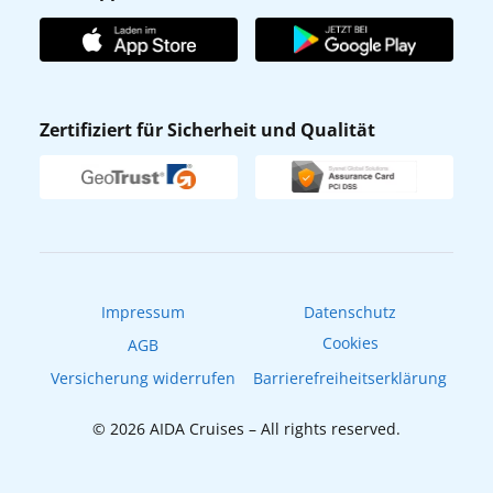
Unternehmen
AIDA Club
Affiliateprogramm
AIDA App
Nachhaltigkeit
AIDA Lounge
Zertifiziert für Sicherheit und Qualität
Verhaltens- & Ethikkodex
AIDA ID
Newsletter
AIDAradio
Fahrgastrechte
Online-Shop
EXPInet
Impressum
Datenschutz
Cookies
AGB
Versicherung widerrufen
Barrierefreiheitserklärung
© 2026 AIDA Cruises – All rights reserved.