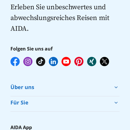
Kreuzfahrten 2027
mehr zur Verfügung stehen. Deshalb
Erleben Sie unbeschwertes und
empfehlen wir Ihnen, die Reservierung
abwechslungsreiches Reisen mit
Ihrer Lieblingsausflüge vor Reisebeginn
AIDA.
online über myAIDA vorzunehmen.
Folgen Sie uns auf
Über uns
Cruise & Help
Für Sie
Karriere
Barrierefreiheit
Presse
Gästefragebogen
AIDA App