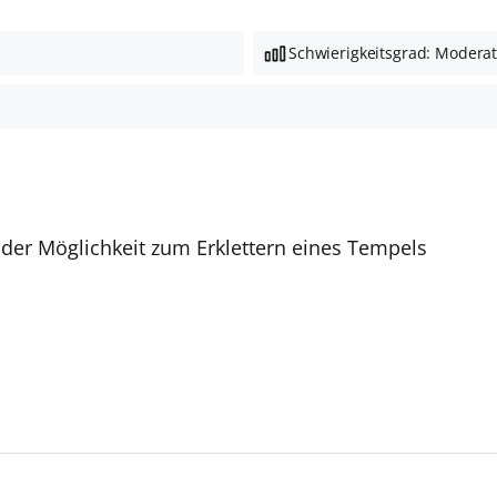
Schwierigkeitsgrad: Modera
 der Möglichkeit zum Erklettern eines Tempels
Deutschsprachige Reiseleiter:innen sind in vielen Regio