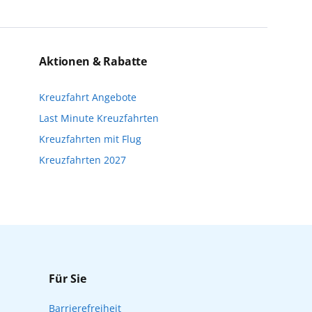
einzigartige Perspektiven und bereichern
eise bis kurz vor Reisebeginn eine
n. Wir möchten Sie darauf hinweisen, dass
Aktionen & Rabatte
nfalls keine freien Plätze mehr zur
Kreuzfahrt Angebote
Reisebeginn online über myAIDA
Last Minute Kreuzfahrten
Kreuzfahrten mit Flug
Kreuzfahrten 2027
Für Sie
Barrierefreiheit