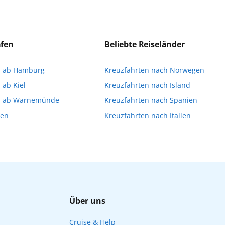
ert:innen die Ausflüge führen. Beide Optionen bieten 
eichen Ausflüge können Sie entweder bereits vor der R
a stellen oder direkt an Bord eine Buchung vornehme
äfen
Beliebte Reiseländer
imitiert ist und für die Buchung an Bord dann gegebene
n ab Hamburg
Kreuzfahrten nach Norwegen
Ihnen, die Reservierung Ihrer Lieblingsausflüge vor 
 ab Kiel
Kreuzfahrten nach Island
n ab Warnemünde
Kreuzfahrten nach Spanien
fen
Kreuzfahrten nach Italien
Über uns
Cruise & Help