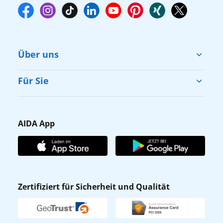
Über uns
Cruise & Help
Für Sie
Karriere
Barrierefreiheit
Presse
Gästefragebogen
AIDA App
Unternehmen
AIDA Club
Affiliateprogramm
AIDA App
Nachhaltigkeit
AIDA Lounge
Zertifiziert für Sicherheit und Qualität
Verhaltens- & Ethikkodex
AIDA ID
Newsletter
AIDAradio