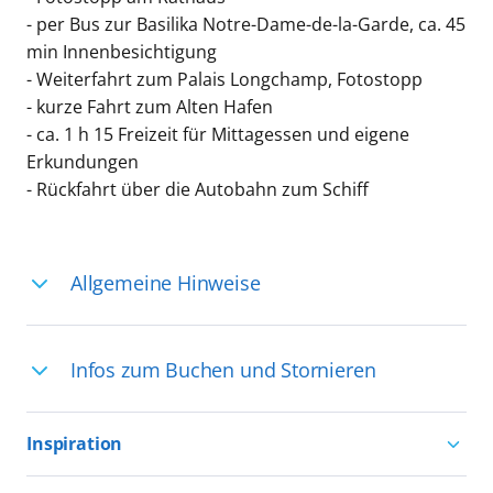
- per Bus zur Basilika Notre-Dame-de-la-Garde, ca. 45
min Innenbesichtigung
- Weiterfahrt zum Palais Longchamp, Fotostopp
- kurze Fahrt zum Alten Hafen
- ca. 1 h 15 Freizeit für Mittagessen und eigene
Erkundungen
- Rückfahrt über die Autobahn zum Schiff
Allgemeine Hinweise
Ihre Reiseleitung – Die Entdeckerprofis:
Infos zum Buchen und Stornieren
Deutschsprachige Reiseleiter:innen sind
in vielen Regionen verfügbar, aber in
Für die Teilnahme an einem unserer
einigen Ländern selten, sodass dort
Inspiration
zahlreichen Ausflüge können Sie
englischsprachige Expert:innen die