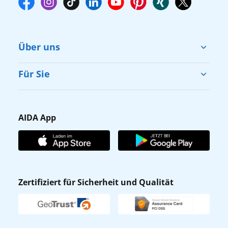
Über uns
Cruise & Help
Für Sie
Karriere
Barrierefreiheit
Presse
Gästefragebogen
AIDA App
Unternehmen
AIDA Club
Affiliateprogramm
AIDA App
Nachhaltigkeit
AIDA Lounge
Zertifiziert für Sicherheit und Qualität
Verhaltens- & Ethikkodex
AIDA ID
Newsletter
AIDAradio
Fahrgastrechte