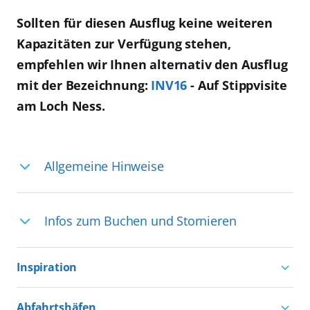
Sollten für diesen Ausflug keine weiteren
Kapazitäten zur Verfügung stehen,
empfehlen wir Ihnen alternativ den Ausflug
mit der Bezeichnung:
INV16
- Auf Stippvisite
am Loch Ness.
Allgemeine Hinweise
Ihre Reiseleitung – Die Entdeckerprofis:
Infos zum Buchen und Stornieren
Deutschsprachige Reiseleiter:innen sind
in vielen Regionen verfügbar, aber in
Für die Teilnahme an einem unserer
einigen Ländern selten, sodass dort
Inspiration
zahlreichen Ausflüge können Sie
englischsprachige Expert:innen die
entweder bereits vor der Reise bis kurz
Aktivurlaub mit AIDA
Ausflüge führen. Beide Optionen bieten
Abfahrtshäfen