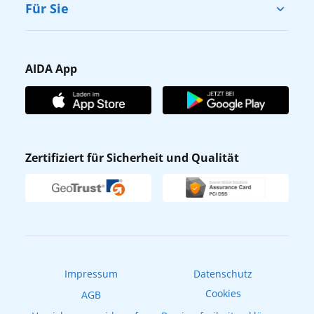
Cruise & Help
Für Sie
Karriere
Barrierefreiheit
Presse
Gästefragebogen
AIDA App
Unternehmen
AIDA Club
Affiliateprogramm
AIDA App
Nachhaltigkeit
AIDA Lounge
Zertifiziert für Sicherheit und Qualität
Verhaltens- & Ethikkodex
AIDA ID
Newsletter
AIDAradio
Fahrgastrechte
Online-Shop
EXPInet
Impressum
Datenschutz
Cookies
AGB