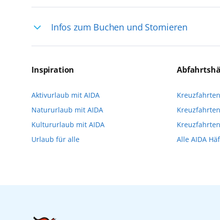
Ihre Reiseleitung – Die Entdeckerprofis: 
Infos zum Buchen und Stornieren
selten, sodass dort englischsprachige Exp
das Reiseerlebnis
Für die Teilnahme an einem unserer zahlr
Reservierungsanfrage über aida.de/myaid
Inspiration
Abfahrtsh
die Teilnehmerzahl auf vielen Ausflügen l
Aktivurlaub mit AIDA
Kreuzfahrte
Verfügung stehen. Deshalb empfehlen wir 
Natururlaub mit AIDA
Kreuzfahrten
vorzunehmen.
Kultururlaub mit AIDA
Kreuzfahrte
Urlaub für alle
Alle AIDA Hä