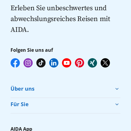
Kreuzfahrten 2027
mehr zur Verfügung stehen. Deshalb
Erleben Sie unbeschwertes und
empfehlen wir Ihnen, die Reservierung
abwechslungsreiches Reisen mit
Ihrer Lieblingsausflüge vor Reisebeginn
AIDA.
online über myAIDA vorzunehmen.
Folgen Sie uns auf
Über uns
Cruise & Help
Für Sie
Karriere
Barrierefreiheit
Presse
Gästefragebogen
AIDA App