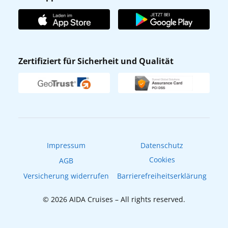
Unternehmen
AIDA Club
Affiliateprogramm
AIDA App
Nachhaltigkeit
AIDA Lounge
Zertifiziert für Sicherheit und Qualität
Verhaltens- & Ethikkodex
AIDA ID
Newsletter
AIDAradio
Fahrgastrechte
Online-Shop
EXPInet
Impressum
Datenschutz
Cookies
AGB
Versicherung widerrufen
Barrierefreiheitserklärung
© 2026 AIDA Cruises – All rights reserved.