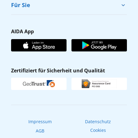
Cruise & Help
Für Sie
Karriere
Barrierefreiheit
Presse
Gästefragebogen
AIDA App
Unternehmen
AIDA Club
Affiliateprogramm
AIDA App
Nachhaltigkeit
AIDA Lounge
Zertifiziert für Sicherheit und Qualität
Verhaltens- & Ethikkodex
AIDA ID
Newsletter
AIDAradio
Fahrgastrechte
Online-Shop
EXPInet
Impressum
Datenschutz
Cookies
AGB