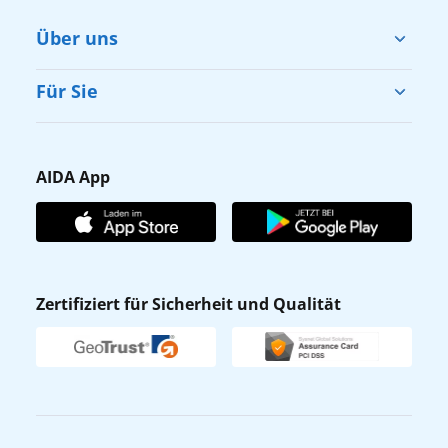
Über uns
Cruise & Help
Für Sie
Karriere
Barrierefreiheit
Presse
Gästefragebogen
AIDA App
Unternehmen
AIDA Club
Affiliateprogramm
AIDA App
Nachhaltigkeit
AIDA Lounge
Zertifiziert für Sicherheit und Qualität
Verhaltens- & Ethikkodex
AIDA ID
Newsletter
AIDAradio
Fahrgastrechte
Online-Shop
EXPInet