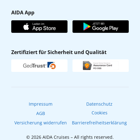
Presse
Gästefragebogen
AIDA App
Unternehmen
AIDA Club
Affiliateprogramm
AIDA App
Nachhaltigkeit
AIDA Lounge
Zertifiziert für Sicherheit und Qualität
Verhaltens- & Ethikkodex
AIDA ID
Newsletter
AIDAradio
Fahrgastrechte
Online-Shop
EXPInet
Impressum
Datenschutz
Cookies
AGB
Versicherung widerrufen
Barrierefreiheitserklärung
© 2026 AIDA Cruises – All rights reserved.