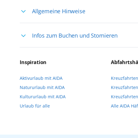
Allgemeine Hinweise
Ihre Reiseleitung – Die Entdeckerprofis: 
Infos zum Buchen und Stornieren
selten, sodass dort englischsprachige Exp
das Reiseerlebnis
Für die Teilnahme an einem unserer zahlr
Reservierungsanfrage über aida.de/myaid
Inspiration
Abfahrtsh
die Teilnehmerzahl auf vielen Ausflügen l
Aktivurlaub mit AIDA
Kreuzfahrte
Verfügung stehen. Deshalb empfehlen wir 
Natururlaub mit AIDA
Kreuzfahrten
vorzunehmen.
Kultururlaub mit AIDA
Kreuzfahrte
Urlaub für alle
Alle AIDA Hä