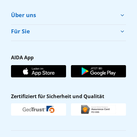
Über uns
Cruise & Help
Für Sie
Karriere
Barrierefreiheit
Presse
Gästefragebogen
AIDA App
Unternehmen
AIDA Club
Affiliateprogramm
AIDA App
Nachhaltigkeit
AIDA Lounge
Zertifiziert für Sicherheit und Qualität
Verhaltens- & Ethikkodex
AIDA ID
Newsletter
AIDAradio
Fahrgastrechte
Online-Shop