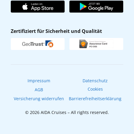
AIDA Club
Affiliateprogramm
AIDA App
Nachhaltigkeit
AIDA Lounge
Zertifiziert für Sicherheit und Qualität
Verhaltens- & Ethikkodex
AIDA ID
Newsletter
AIDAradio
Fahrgastrechte
Online-Shop
EXPInet
Impressum
Datenschutz
Cookies
AGB
Versicherung widerrufen
Barrierefreiheitserklärung
© 2026 AIDA Cruises – All rights reserved.