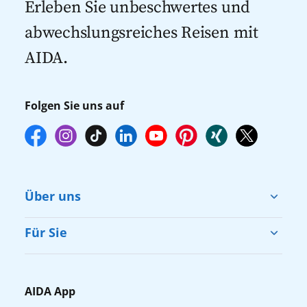
mehr zur Verfügung stehen. Deshalb
Erleben Sie unbeschwertes und
empfehlen wir Ihnen, die Reservierung
abwechslungsreiches Reisen mit
Ihrer Lieblingsausflüge vor Reisebeginn
AIDA.
online über myAIDA vorzunehmen.
Folgen Sie uns auf
Über uns
Cruise & Help
Für Sie
Karriere
Barrierefreiheit
Presse
Gästefragebogen
AIDA App
Unternehmen