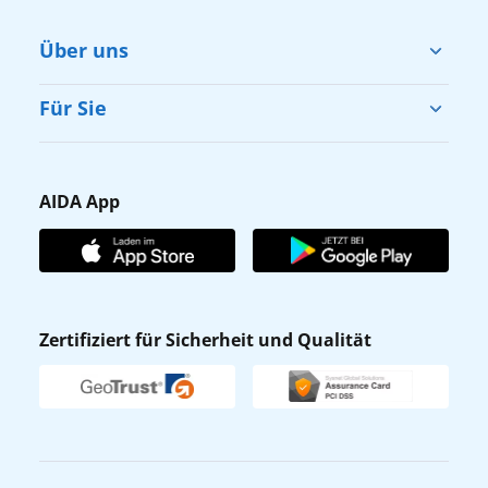
Über uns
Cruise & Help
Für Sie
Karriere
Barrierefreiheit
Presse
Gästefragebogen
AIDA App
Unternehmen
AIDA Club
Affiliateprogramm
AIDA App
Nachhaltigkeit
AIDA Lounge
Zertifiziert für Sicherheit und Qualität
Verhaltens- & Ethikkodex
AIDA ID
Newsletter
AIDAradio
Fahrgastrechte
Online-Shop
EXPInet