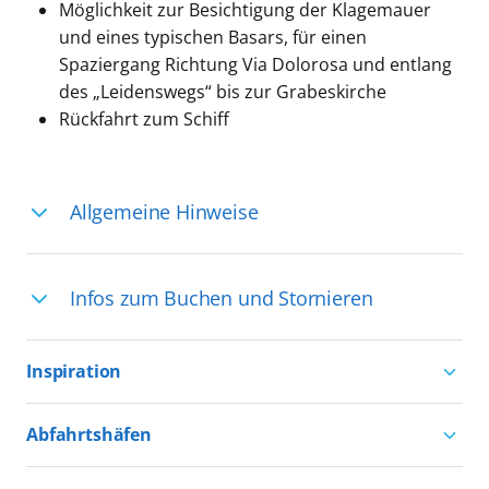
Möglichkeit zur Besichtigung der Klagemauer
und eines typischen Basars, für einen
Spaziergang Richtung Via Dolorosa und entlang
des „Leidenswegs“ bis zur Grabeskirche
Rückfahrt zum Schiff
Allgemeine Hinweise
Ihre Reiseleitung – Die Entdeckerprofis:
Infos zum Buchen und Stornieren
Deutschsprachige Reiseleiter:innen sind
in vielen Regionen verfügbar, aber in
Für die Teilnahme an einem unserer
einigen Ländern selten, sodass dort
Inspiration
zahlreichen Ausflüge können Sie
englischsprachige Expert:innen die
entweder bereits vor der Reise bis kurz
Aktivurlaub mit AIDA
Ausflüge führen. Beide Optionen bieten
Abfahrtshäfen
vor Reisebeginn eine
Natururlaub mit AIDA
einzigartige Perspektiven und bereichern
Reservierungsanfrage über
Kreuzfahrten ab Hamburg