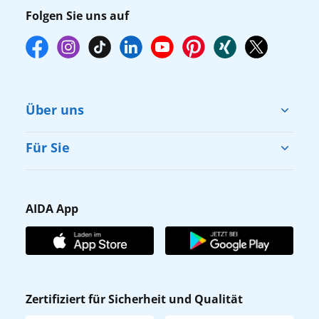
Folgen Sie uns auf
Über uns
Cruise & Help
Für Sie
Karriere
Barrierefreiheit
Presse
Gästefragebogen
AIDA App
Unternehmen
AIDA Club
Affiliateprogramm
AIDA App
Nachhaltigkeit
AIDA Lounge
Zertifiziert für Sicherheit und Qualität
Verhaltens- & Ethikkodex
AIDA ID