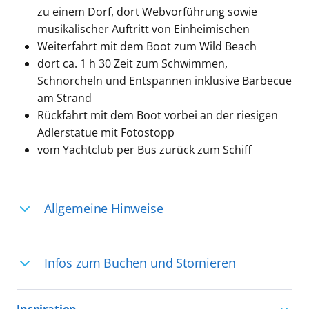
zu einem Dorf, dort Webvorführung sowie
musikalischer Auftritt von Einheimischen
Weiterfahrt mit dem Boot zum Wild Beach
dort ca. 1 h 30 Zeit zum Schwimmen,
Schnorcheln und Entspannen inklusive Barbecue
am Strand
Rückfahrt mit dem Boot vorbei an der riesigen
Adlerstatue mit Fotostopp
vom Yachtclub per Bus zurück zum Schiff
Allgemeine Hinweise
Ihre Reiseleitung – Die Entdeckerprofis:
Infos zum Buchen und Stornieren
Deutschsprachige Reiseleiter:innen sind
in vielen Regionen verfügbar, aber in
Für die Teilnahme an einem unserer
einigen Ländern selten, sodass dort