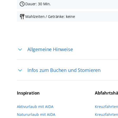
Dauer: 30 Min.
Mahlzeiten / Getränke: keine
Allgemeine Hinweise
Ihre Reiseleitung – Die Entdeckerprofis: 
Infos zum Buchen und Stornieren
selten, sodass dort englischsprachige Exp
das Reiseerlebnis
Für die Teilnahme an einem unserer zahlr
Reservierungsanfrage über aida.de/myaid
Inspiration
Abfahrtsh
die Teilnehmerzahl auf vielen Ausflügen l
Aktivurlaub mit AIDA
Kreuzfahrte
Verfügung stehen. Deshalb empfehlen wir 
Natururlaub mit AIDA
Kreuzfahrten
vorzunehmen.