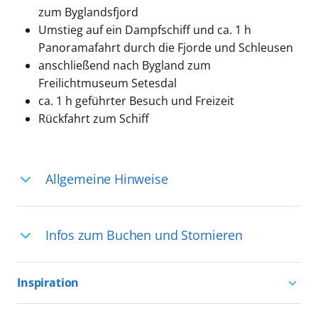
zum Byglandsfjord
Umstieg auf ein Dampfschiff und ca. 1 h
Panoramafahrt durch die Fjorde und Schleusen
anschließend nach Bygland zum
Freilichtmuseum Setesdal
ca. 1 h geführter Besuch und Freizeit
Rückfahrt zum Schiff
Allgemeine Hinweise
Ihre Reiseleitung – Die Entdeckerprofis:
Infos zum Buchen und Stornieren
Deutschsprachige Reiseleiter:innen sind
in vielen Regionen verfügbar, aber in
Für die Teilnahme an einem unserer
einigen Ländern selten, sodass dort
Inspiration
zahlreichen Ausflüge können Sie
englischsprachige Expert:innen die
entweder bereits vor der Reise bis kurz
Aktivurlaub mit AIDA