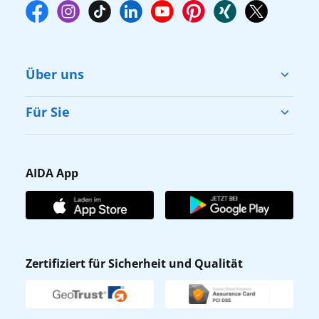
Über uns
Cruise & Help
Für Sie
Karriere
Barrierefreiheit
Presse
Gästefragebogen
AIDA App
Unternehmen
AIDA Club
Affiliateprogramm
AIDA App
Nachhaltigkeit
AIDA Lounge
Zertifiziert für Sicherheit und Qualität
Verhaltens- & Ethikkodex
AIDA ID
Newsletter
AIDAradio