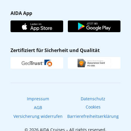
Barrierefreiheit
Presse
Gästefragebogen
AIDA App
Unternehmen
AIDA Club
Affiliateprogramm
AIDA App
Nachhaltigkeit
AIDA Lounge
Zertifiziert für Sicherheit und Qualität
Verhaltens- & Ethikkodex
AIDA ID
Newsletter
AIDAradio
Fahrgastrechte
Online-Shop
EXPInet
Impressum
Datenschutz
Cookies
AGB
Versicherung widerrufen
Barrierefreiheitserklärung
© 2026 AIDA Cruises – All rights reserved.