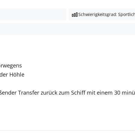
Schwierigkeitsgrad: Sportlic
Norwegens
der Höhle
nder Transfer zurück zum Schiff mit einem 30 minü
Deutschsprachige Reiseleiter:innen sind in vielen Regio