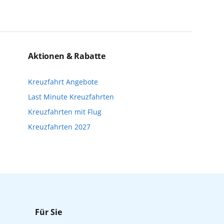
einzigartige Perspektiven und bereichern
eise bis kurz vor Reisebeginn eine
n. Wir möchten Sie darauf hinweisen, dass
Aktionen & Rabatte
nfalls keine freien Plätze mehr zur
Kreuzfahrt Angebote
Reisebeginn online über myAIDA
Last Minute Kreuzfahrten
Kreuzfahrten mit Flug
Kreuzfahrten 2027
Für Sie