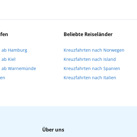
ert:innen die Ausflüge führen. Beide Optionen bieten 
eichen Ausflüge können Sie entweder bereits vor der R
a stellen oder direkt an Bord eine Buchung vornehme
äfen
Beliebte Reiseländer
imitiert ist und für die Buchung an Bord dann gegebene
n ab Hamburg
Kreuzfahrten nach Norwegen
Ihnen, die Reservierung Ihrer Lieblingsausflüge vor 
 ab Kiel
Kreuzfahrten nach Island
n ab Warnemünde
Kreuzfahrten nach Spanien
fen
Kreuzfahrten nach Italien
Über uns