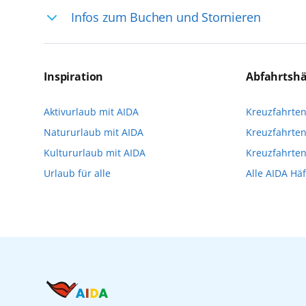
Infos zum Buchen und Stornieren
selten, sodass dort englischsprachige Exp
das Reiseerlebnis
Für die Teilnahme an einem unserer zahlr
Reservierungsanfrage über aida.de/myaid
Inspiration
Abfahrtsh
die Teilnehmerzahl auf vielen Ausflügen l
Aktivurlaub mit AIDA
Kreuzfahrte
Verfügung stehen. Deshalb empfehlen wir 
Natururlaub mit AIDA
Kreuzfahrten
vorzunehmen.
Kultururlaub mit AIDA
Kreuzfahrte
Urlaub für alle
Alle AIDA Hä