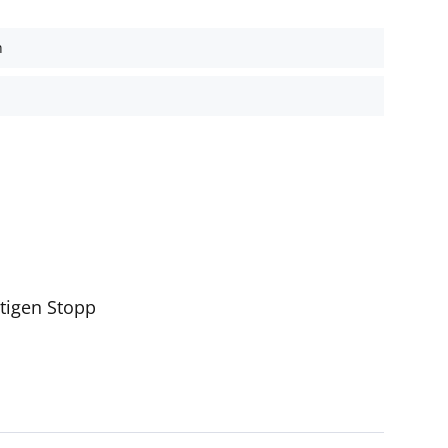
h
tigen Stopp
nen verfügbar, aber in einigen Ländern