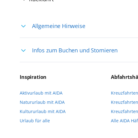
Allgemeine Hinweise
Ihre Reiseleitung – Die Entdeckerprofis: 
Infos zum Buchen und Stornieren
selten, sodass dort englischsprachige Exp
das Reiseerlebnis
Für die Teilnahme an einem unserer zahlr
Reservierungsanfrage über aida.de/myaid
Inspiration
Abfahrtsh
die Teilnehmerzahl auf vielen Ausflügen l
Aktivurlaub mit AIDA
Kreuzfahrte
Verfügung stehen. Deshalb empfehlen wir 
Natururlaub mit AIDA
Kreuzfahrten
vorzunehmen.
Kultururlaub mit AIDA
Kreuzfahrte
Urlaub für alle
Alle AIDA Hä