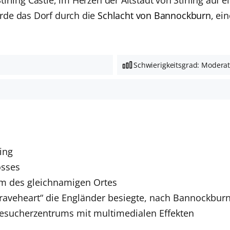
rde das Dorf durch die
Schlacht von Bannockburn
, ei
Schwierigkeitsgrad: Modera
ling
osses
rum des gleichnamigen Ortes
„Braveheart“ die Engländer besiegte, nach Bannockbur
 Besucherzentrums mit multimedialen Effekten