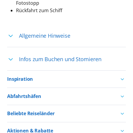
Fotostopp
Rückfahrt zum Schiff
Allgemeine Hinweise
Ihre Reiseleitung – Die Entdeckerprofis:
Infos zum Buchen und Stornieren
Deutschsprachige Reiseleiter:innen sind
in vielen Regionen verfügbar, aber in
Für die Teilnahme an einem unserer
einigen Ländern selten, sodass dort
Inspiration
zahlreichen Ausflüge können Sie
englischsprachige Expert:innen die
entweder bereits vor der Reise bis kurz
Aktivurlaub mit AIDA
Ausflüge führen. Beide Optionen bieten
Abfahrtshäfen
vor Reisebeginn eine
Natururlaub mit AIDA
einzigartige Perspektiven und bereichern
Reservierungsanfrage über
Kreuzfahrten ab Hamburg
Kultururlaub mit AIDA
Beliebte Reiseländer
das Reiseerlebnis
aida.de/myaida stellen oder direkt an
Kreuzfahrten ab Kiel
Urlaub für alle
Bord eine Buchung vornehmen. Wir
Kreuzfahrten nach Norwegen
Kreuzfahrten ab Warnemünde
Aktionen & Rabatte