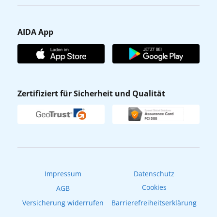
Karriere
Barrierefreiheit
Presse
Gästefragebogen
AIDA App
Unternehmen
AIDA Club
Affiliateprogramm
AIDA App
Nachhaltigkeit
AIDA Lounge
Zertifiziert für Sicherheit und Qualität
Verhaltens- & Ethikkodex
AIDA ID
Newsletter
AIDAradio
Fahrgastrechte
Online-Shop
EXPInet
Impressum
Datenschutz
Cookies
AGB
Versicherung widerrufen
Barrierefreiheitserklärung