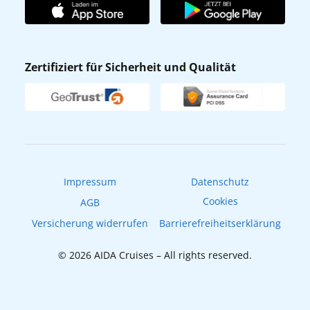
AIDA Club
Affiliateprogramm
AIDA App
Nachhaltigkeit
AIDA Lounge
Zertifiziert für Sicherheit und Qualität
Verhaltens- & Ethikkodex
AIDA ID
Newsletter
AIDAradio
Fahrgastrechte
Online-Shop
EXPInet
Impressum
Datenschutz
Cookies
AGB
Versicherung widerrufen
Barrierefreiheitserklärung
© 2026 AIDA Cruises – All rights reserved.