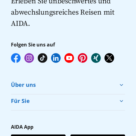
Erleben Sie unbeschwertes und
empfehlen wir Ihnen, die Reservierung
abwechslungsreiches Reisen mit
Ihrer Lieblingsausflüge vor Reisebeginn
AIDA.
online über myAIDA vorzunehmen.
Folgen Sie uns auf
Über uns
Cruise & Help
Für Sie
Karriere
Barrierefreiheit
Presse
Gästefragebogen
AIDA App
Unternehmen