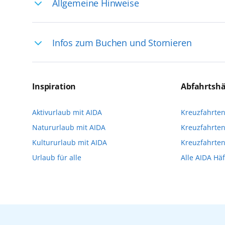
Allgemeine Hinweise
Ihre Reiseleitung – Die Entdeckerprofis: 
Infos zum Buchen und Stornieren
selten, sodass dort englischsprachige Exp
das Reiseerlebnis
Für die Teilnahme an einem unserer zahlr
Reservierungsanfrage über aida.de/myaid
Inspiration
Abfahrtsh
die Teilnehmerzahl auf vielen Ausflügen l
Aktivurlaub mit AIDA
Kreuzfahrte
Verfügung stehen. Deshalb empfehlen wir 
Natururlaub mit AIDA
Kreuzfahrten
vorzunehmen.
Kultururlaub mit AIDA
Kreuzfahrte
Urlaub für alle
Alle AIDA Hä