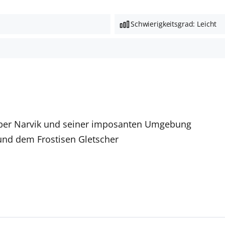
Schwierigkeitsgrad: Leicht
) über Narvik und seiner imposanten Umgebung
nd dem Frostisen Gletscher
Deutschsprachige Reiseleiter:innen sind in vielen Regio