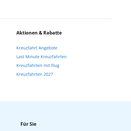
einzigartige Perspektiven und bereichern
eise bis kurz vor Reisebeginn eine
n. Wir möchten Sie darauf hinweisen, dass
Aktionen & Rabatte
nfalls keine freien Plätze mehr zur
Kreuzfahrt Angebote
Reisebeginn online über myAIDA
Last Minute Kreuzfahrten
Kreuzfahrten mit Flug
Kreuzfahrten 2027
Für Sie