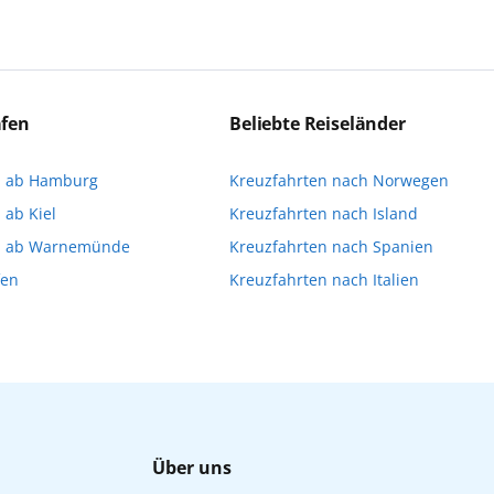
ert:innen die Ausflüge führen. Beide Optionen bieten 
eichen Ausflüge können Sie entweder bereits vor der R
a stellen oder direkt an Bord eine Buchung vornehme
äfen
Beliebte Reiseländer
imitiert ist und für die Buchung an Bord dann gegebene
n ab Hamburg
Kreuzfahrten nach Norwegen
Ihnen, die Reservierung Ihrer Lieblingsausflüge vor 
 ab Kiel
Kreuzfahrten nach Island
n ab Warnemünde
Kreuzfahrten nach Spanien
fen
Kreuzfahrten nach Italien
Über uns