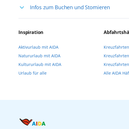
Infos zum Buchen und Stornieren
selten, sodass dort englischsprachige Exp
das Reiseerlebnis
Für die Teilnahme an einem unserer zahlr
Reservierungsanfrage über aida.de/myaid
Inspiration
Abfahrtsh
die Teilnehmerzahl auf vielen Ausflügen l
Aktivurlaub mit AIDA
Kreuzfahrte
Verfügung stehen. Deshalb empfehlen wir 
Natururlaub mit AIDA
Kreuzfahrten
vorzunehmen.
Kultururlaub mit AIDA
Kreuzfahrte
Urlaub für alle
Alle AIDA Hä