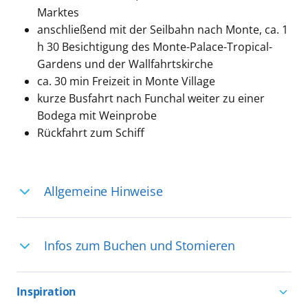
Marktes
anschließend mit der Seilbahn nach Monte, ca. 1
h 30 Besichtigung des Monte-Palace-Tropical-
Gardens und der Wallfahrtskirche
ca. 30 min Freizeit in Monte Village
kurze Busfahrt nach Funchal weiter zu einer
Bodega mit Weinprobe
Rückfahrt zum Schiff
Allgemeine Hinweise
Ihre Reiseleitung – Die Entdeckerprofis:
Infos zum Buchen und Stornieren
Deutschsprachige Reiseleiter:innen sind
in vielen Regionen verfügbar, aber in
Für die Teilnahme an einem unserer
einigen Ländern selten, sodass dort
Inspiration
zahlreichen Ausflüge können Sie