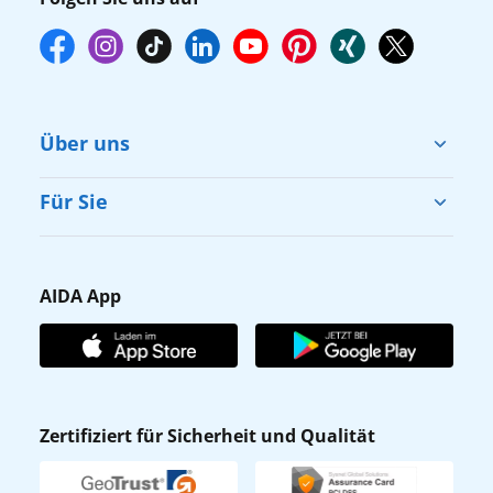
Über uns
Cruise & Help
Für Sie
Karriere
Barrierefreiheit
Presse
Gästefragebogen
AIDA App
Unternehmen
AIDA Club
Affiliateprogramm
AIDA App
Nachhaltigkeit
AIDA Lounge
Zertifiziert für Sicherheit und Qualität
Verhaltens- & Ethikkodex
AIDA ID
Newsletter