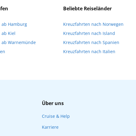
a stellen oder direkt an Bord eine Buchung vornehme
äfen
Beliebte Reiseländer
imitiert ist und für die Buchung an Bord dann gegebene
n ab Hamburg
Kreuzfahrten nach Norwegen
Ihnen, die Reservierung Ihrer Lieblingsausflüge vor 
 ab Kiel
Kreuzfahrten nach Island
n ab Warnemünde
Kreuzfahrten nach Spanien
fen
Kreuzfahrten nach Italien
Über uns
Cruise & Help
Karriere