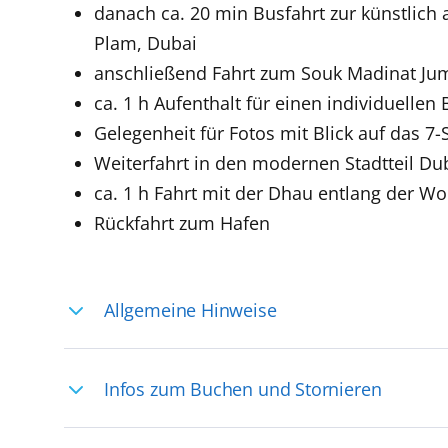
danach ca. 20 min Busfahrt zur künstlich 
Plam, Dubai
anschließend Fahrt zum Souk Madinat Ju
ca. 1 h Aufenthalt für einen individuell
Gelegenheit für Fotos mit Blick auf das 7-
Weiterfahrt in den modernen Stadtteil Du
ca. 1 h Fahrt mit der Dhau entlang der Wo
Rückfahrt zum Hafen
Allgemeine Hinweise
Ihre Reiseleitung – Die Entdeckerprofis: 
Infos zum Buchen und Stornieren
selten, sodass dort englischsprachige Exp
das Reiseerlebnis
Für die Teilnahme an einem unserer zahlr