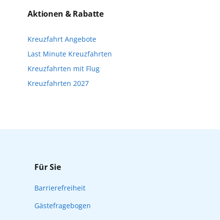
n. Wir möchten Sie darauf hinweisen, dass
Aktionen & Rabatte
nfalls keine freien Plätze mehr zur
Kreuzfahrt Angebote
Reisebeginn online über myAIDA
Last Minute Kreuzfahrten
Kreuzfahrten mit Flug
Kreuzfahrten 2027
Für Sie
Barrierefreiheit
Gästefragebogen