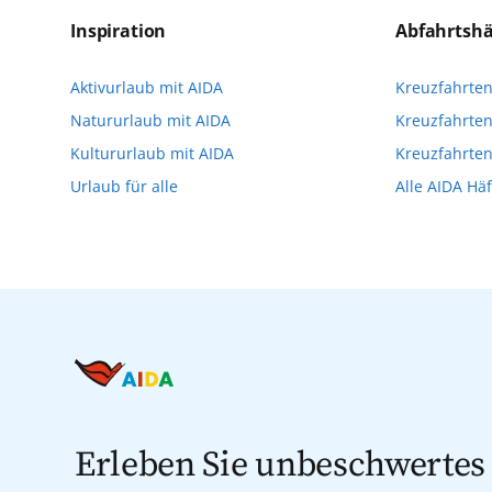
Reservierungsanfrage über aida.de/myaid
Inspiration
Abfahrtsh
die Teilnehmerzahl auf vielen Ausflügen l
Aktivurlaub mit AIDA
Kreuzfahrte
Verfügung stehen. Deshalb empfehlen wir 
Natururlaub mit AIDA
Kreuzfahrten
vorzunehmen.
Kultururlaub mit AIDA
Kreuzfahrte
Urlaub für alle
Alle AIDA Hä
Erleben Sie unbeschwertes