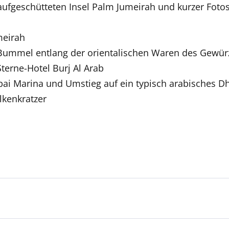
aufgeschütteten Insel Palm Jumeirah und kurzer Fotost
meirah
en Bummel entlang der orientalischen Waren des Gewü
Sterne-Hotel Burj Al Arab
bai Marina und Umstieg auf ein typisch arabisches D
lkenkratzer
Deutschsprachige Reiseleiter:innen sind in vielen Regio
ert:innen die Ausflüge führen. Beide Optionen bieten 
eichen Ausflüge können Sie entweder bereits vor der R