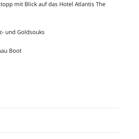
opp mit Blick auf das Hotel Atlantis The
rz- und Goldsouks
hau Boot
nen verfügbar, aber in einigen Ländern
einzigartige Perspektiven und bereichern
eise bis kurz vor Reisebeginn eine