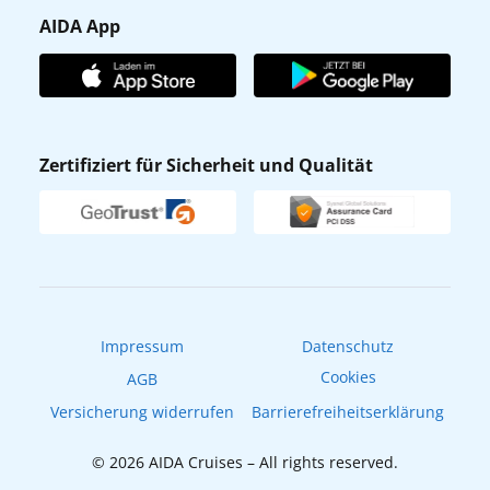
Presse
Gästefragebogen
AIDA App
Unternehmen
AIDA Club
Affiliateprogramm
AIDA App
Nachhaltigkeit
AIDA Lounge
Zertifiziert für Sicherheit und Qualität
Verhaltens- & Ethikkodex
AIDA ID
Newsletter
AIDAradio
Fahrgastrechte
Online-Shop
EXPInet
Impressum
Datenschutz
Cookies
AGB
Versicherung widerrufen
Barrierefreiheitserklärung
© 2026 AIDA Cruises – All rights reserved.