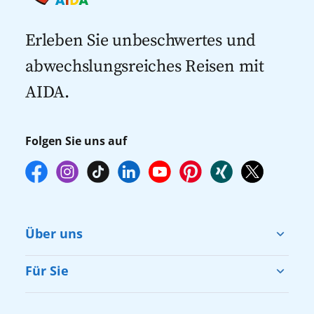
Kreuzfahrten mit Flug
dann gegebenenfalls keine freien Plätze
Kreuzfahrten 2027
mehr zur Verfügung stehen. Deshalb
Erleben Sie unbeschwertes und
empfehlen wir Ihnen, die Reservierung
abwechslungsreiches Reisen mit
Ihrer Lieblingsausflüge vor Reisebeginn
AIDA.
online über myAIDA vorzunehmen.
Folgen Sie uns auf
Über uns
Cruise & Help
Für Sie
Karriere
Barrierefreiheit