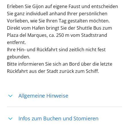
Erleben Sie Gijon auf eigene Faust und entscheiden
Sie ganz individuell anhand Ihrer persönlichen
Vorlieben, wie Sie Ihren Tag gestalten möchten.
Direkt vom Hafen bringt Sie der Shuttle Bus zum
Plaza del Marques, ca. 250 m vom Stadtstrand
entfernt.
Ihre Hin- und Rückfahrt sind zeitlich nicht fest
gebunden.
Bitte informieren Sie sich an Bord über die letzte
Rückfahrt aus der Stadt zurück zum Schiff.
Allgemeine Hinweise
Ihre Reiseleitung – Die Entdeckerprofis:
Infos zum Buchen und Stornieren
Deutschsprachige Reiseleiter:innen sind
in vielen Regionen verfügbar, aber in