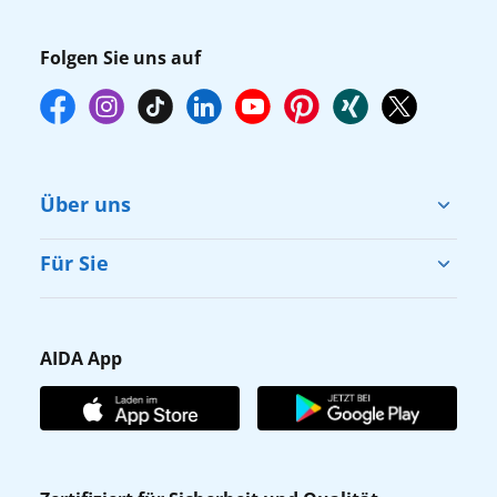
Folgen Sie uns auf
Über uns
Cruise & Help
Für Sie
Karriere
Barrierefreiheit
Presse
Gästefragebogen
AIDA App
Unternehmen
AIDA Club
Affiliateprogramm
AIDA App
Nachhaltigkeit
AIDA Lounge