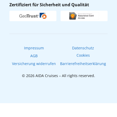
AIDA Lounge
Zertifiziert für Sicherheit und Qualität
Verhaltens- & Ethikkodex
AIDA ID
Newsletter
AIDAradio
Fahrgastrechte
Online-Shop
EXPInet
Impressum
Datenschutz
Cookies
AGB
Versicherung widerrufen
Barrierefreiheitserklärung
© 2026 AIDA Cruises – All rights reserved.