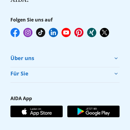
online über myAIDA vorzunehmen.
Folgen Sie uns auf
Über uns
Cruise & Help
Für Sie
Karriere
Barrierefreiheit
Presse
Gästefragebogen
AIDA App
Unternehmen
AIDA Club
Affiliateprogramm
AIDA App
Nachhaltigkeit